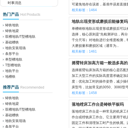
时事消息
可避免地存在误差，基准件误差直接影响
相关标签：1464
热门产品
Hot Products
地轨出现变形或磨损后能修复吗
铸铁地轨
单槽铸铁地轨出现变形或磨损后可以
铸铁地梁
选择，核心原则是“先检测评估，再分
双槽地轨/T型槽地轨
千分尺等）对地轨进行全维度检测，
基础槽铁
大磨损量和磨损区域（通常为...
地轨安装现场
相关标签：1461
条形平台
单型槽地轨
摇臂转床加高方箱一般选多高的
T型槽地轨
选择摇臂钻床加高方箱的核心是匹配
地轨平台
加工大型工件的实际高度需求确定加
地槽铁
度：优化加工时的操作姿势，减少操
推荐产品
床型号，比如常见的3050、3080型号钻
Recommended
相关标签：1458
铸铁地轨
铸铁地梁
落地镗床工作台是铸铁平板吗
双槽地轨/T型槽地轨
落地镗床工作台是一种常见的机床工
基础槽铁
作台或镗铣床工作台。它主要用于机
地轨安装现场
固定工件和清理加工时产生的铁屑。
条形平台