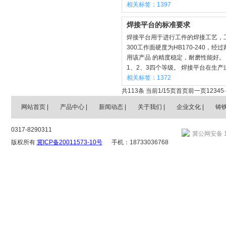
相关标签：1397
焊接平台的标准要求
焊接平台用于进行工件的焊接工艺，工作
300工作面硬度为HB170-240，经
用该产品 的精度稳定，耐磨性能好。
1、2、3四个等级。 焊接平台在生产过程
相关标签：1372
共113条 当前1/15页
首页
前一页
1
2
3
4
5
·
网站首页
|
产品中心
|
新闻动态
|
关于我们
|
企业文化
|
铸
0317-8290311
冀公网安备 13
版权所有
冀ICP备20011573-10号
手机：18733036768