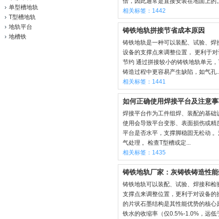
倍，因此通常是直接安装在地面上的。 
单型槽地轨
相关标签：1442
T型槽地轨
地轨平台
铸铁地轨拼接节省成本原因
地槽铁
铸铁地轨是一种可以装配、试验、焊接
设备的支撑点来调整位置， 更利于对
节约 通过拼接较小的铸铁地轨单元
铸造过程中更容易产生缺陷，如气孔..
相关标签：1441
如何正确使用焊接平台及注意事
焊接平台作为工件组焊、装配的基础
使用会导致平台变形、表面损伤或精
平台是否水平，支撑脚稳固无松动 
气处理 。检查T型槽或定...
相关标签：1435
铸铁地轨厂家：灰铸铁铸造性能
铸铁地轨可以装配、试验、焊接和检
支撑点来调整位置，更利于对设备的
的片状石墨结构是其性能优势的核心
铁水的收缩率（仅0.5%-1.0%，远低于