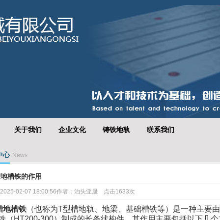
关于我们
企业文化
铸铁地轨
联系我们
中心
News
槽地槽铁的作用
025-02-07 18:00:56作者：泊头亚晟 点击1633次
槽地槽铁
（也称为
T
型槽地轨、地梁、基础槽铁等）是一种主要由
铁（
HT200-300
）制成的长条状构件，其作用主要包括以下几个