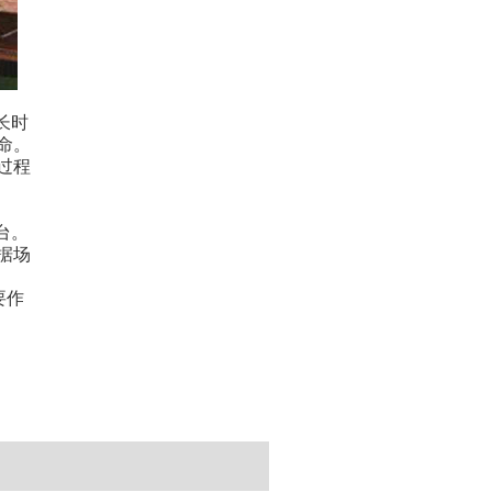
长时
命。
过程
台。
据场
要作