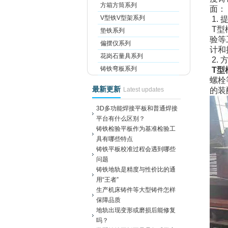
方箱方筒系列
面：
V型铁V型架系列
1.
T
型
垫铁系列
验等
偏摆仪系列
计和
花岗石量具系列
2.
铸铁弯板系列
T
型
螺栓
最新更新
Latest updates
的装
3D多功能焊接平板和普通焊接
平台有什么区别？
铸铁检验平板作为基准检验工
具有哪些特点
铸铁平板校准过程会遇到哪些
问题
铸铁地轨是精度与性价比的通
用“王者”
生产机床铸件等大型铸件怎样
保障品质
地轨出现变形或磨损后能修复
吗？