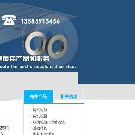
相关产品
相关信息
铸铁地轨
铸铁地梁
双槽地轨/T型槽地轨
高强
基础槽铁
方
地轨安装现场