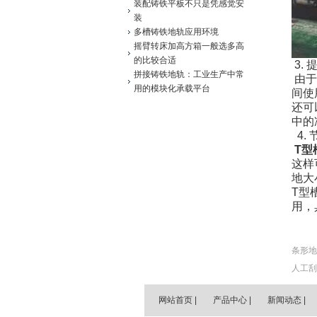
装配铸铁平板不只是凭感觉安
装
多槽铸铁地轨应用环境
摇臂转床加高方箱一般选多高
的比较合适
3.
拼接铸铁地轨：工业生产中常
由于
用的模块化承载平台
间使
还可
中的
4.
T
型
这样
地大
T
型
用，
条形地
人工刮
网站首页
|
产品中心
|
新闻动态
|