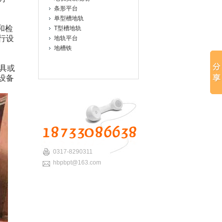
条形平台
单型槽地轨
和检
T型槽地轨
行设
地轨平台
地槽铁
具或
设备
0317-8290311
hbpbpt@163.com