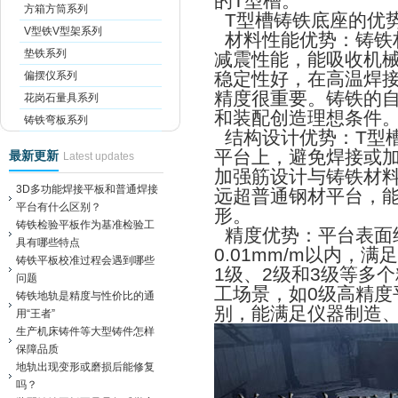
T
的
型槽。
方箱方筒系列
T
型槽铸铁底座的优
V型铁V型架系列
材料性能优势：铸铁
垫铁系列
减震性能，能吸收机
偏摆仪系列
稳定性好，在高温焊
精度很重要。铸铁的
花岗石量具系列
和装配创造理想条件
铸铁弯板系列
T
结构设计优势：
型
平台上，避免焊接或
最新更新
Latest updates
加强筋设计与铸铁材
3D多功能焊接平板和普通焊接
远超普通钢材平台，
平台有什么区别？
形。
铸铁检验平板作为基准检验工
精度优势：平台表面
具有哪些特点
0.01mm/m
以内，满足
铸铁平板校准过程会遇到哪些
1
2
3
级、
级和
级等多个
问题
0
工场景，如
级高精度
铸铁地轨是精度与性价比的通
别，能满足仪器制造
用“王者”
生产机床铸件等大型铸件怎样
保障品质
地轨出现变形或磨损后能修复
吗？