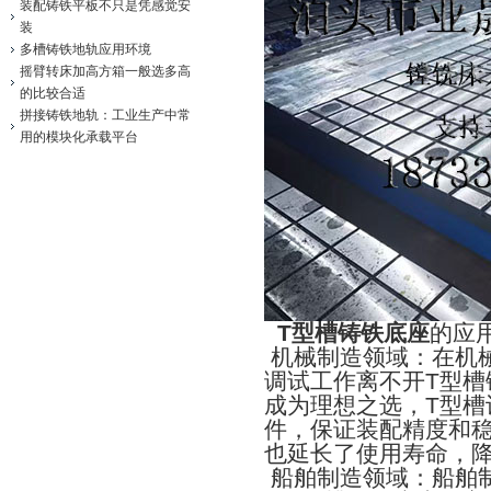
装配铸铁平板不只是凭感觉安
装
多槽铸铁地轨应用环境
摇臂转床加高方箱一般选多高
的比较合适
拼接铸铁地轨：工业生产中常
用的模块化承载平台
T
型槽铸铁底座
的应
机械制造领域：在机
T
调试工作离不开
型槽
T
成为理想之选，
型槽
件，保证装配精度和
也延长了使用寿命，
船舶制造领域：船舶