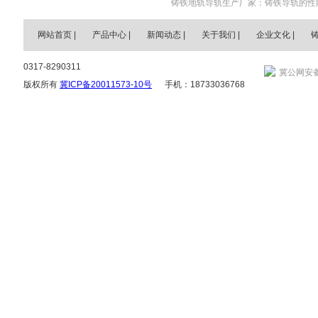
铸铁地轨导轨生产厂家：铸铁导轨的性
网站首页
|
产品中心
|
新闻动态
|
关于我们
|
企业文化
|
0317-8290311
冀公网安备 
版权所有
冀ICP备20011573-10号
手机：18733036768