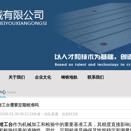
关于我们
企业文化
铸铁地轨
联系我们
中心
News
钳工台需要定期校准吗
026-01-30 09:22:23作者：泊头亚晟 点击813次
钳工台
作为机械加工和检验中的重要基准工具，其精度直接影响
和检验结果的准确性。因此，定期校准是确保其性能稳定和测量