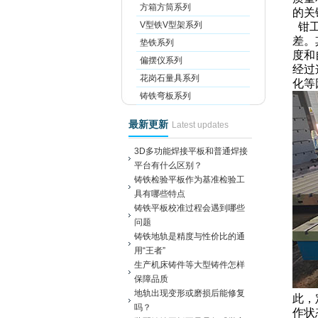
方箱方筒系列
的关
V型铁V型架系列
钳
差。
垫铁系列
度和
偏摆仪系列
经过
花岗石量具系列
化等
铸铁弯板系列
最新更新
Latest updates
3D多功能焊接平板和普通焊接
平台有什么区别？
铸铁检验平板作为基准检验工
具有哪些特点
铸铁平板校准过程会遇到哪些
问题
铸铁地轨是精度与性价比的通
用“王者”
生产机床铸件等大型铸件怎样
保障品质
地轨出现变形或磨损后能修复
此，
吗？
作状