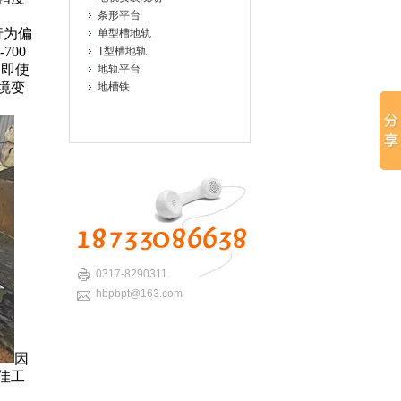
条形平台
行为偏
单型槽地轨
700
T型槽地轨
，即使
地轨平台
境变
地槽铁
0317-8290311
hbpbpt@163.com
因
佳工