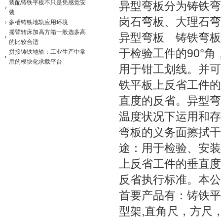
装配铸铁平板不只是凭感觉安
异型弯板分为铸铁弯
装
岗石弯板、大理石
多槽铸铁地轨应用环境
摇臂转床加高方箱一般选多高
异型弯板 铸铁弯
的比较合适
于检验工件的90°
拼接铸铁地轨：工业生产中常
用的模块化承载平台
用于钳工划线。并可
铁平板上反省工件的
直度的反省。异型弯
温度状况下运用和存
弯板的义务面擦拭干
途：用于检验、安装
上反省工件的垂直度
反省执行标准。本公
首要产品有：铸铁平
型架,直角尺，方尺