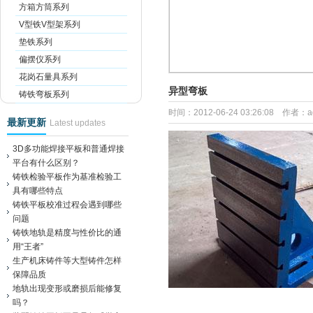
方箱方筒系列
V型铁V型架系列
垫铁系列
偏摆仪系列
花岗石量具系列
异型弯板
铸铁弯板系列
时间：2012-06-24 03:26:08 作者：
最新更新
Latest updates
3D多功能焊接平板和普通焊接
平台有什么区别？
铸铁检验平板作为基准检验工
具有哪些特点
铸铁平板校准过程会遇到哪些
问题
铸铁地轨是精度与性价比的通
用“王者”
生产机床铸件等大型铸件怎样
保障品质
地轨出现变形或磨损后能修复
吗？